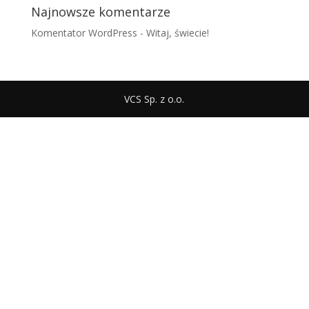
Najnowsze komentarze
Komentator WordPress
-
Witaj, świecie!
VCS Sp. z o.o.